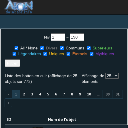
Niv
~
All / None
Divers
Communs
Supérieurs
Légendaires
Uniques
Éternels
Mythiques
Filtrer
Liste des bottes en cuir (affichage de 25
Affichage de
objets sur 773)
éléments
‹
1
2
3
4
5
6
7
8
9
10
...
30
31
›
ID
Nom de l'objet