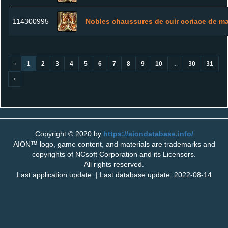
114300995
Nobles chaussures de cuir coriace de ma
‹
1
2
3
4
5
6
7
8
9
10
...
30
31
›
Copyright © 2020 by
https://aiondatabase.info/
AION™ logo, game content, and materials are trademarks and
copyrights of NCsoft Corporation and its Licensors.
All rights reserved.
Last application update: | Last database update: 2022-08-14