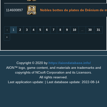
114600897
Nobles bottes de plates de Drénium de m
‹
1
2
3
4
5
6
7
8
9
10
...
30
31
›
Copyright © 2020 by
https://aiondatabase.info/
AION™ logo, game content, and materials are trademarks and
copyrights of NCsoft Corporation and its Licensors.
All rights reserved.
Last application update: | Last database update: 2022-08-14