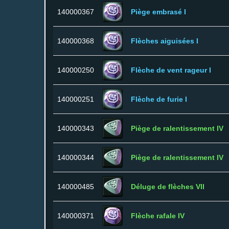
140000367
Piège embrasé I
140000368
Flèches aiguisées I
140000250
Flèche de vent rageur I
140000251
Flèche de furie I
140000343
Piège de ralentissement IV
140000344
Piège de ralentissement IV
140000485
Déluge de flèches VII
140000371
Flèche rafale IV