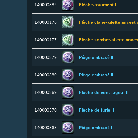
140000382
Flèche-tourment I
140000176
Flèche claire-ailette ancestra
140000177
Flèche sombre-ailette ancest
140000379
Piège embrasé II
140000380
Piège embrasé II
140000369
Flèche de vent rageur II
140000370
Flèche de furie II
140000363
Piège embrasé I