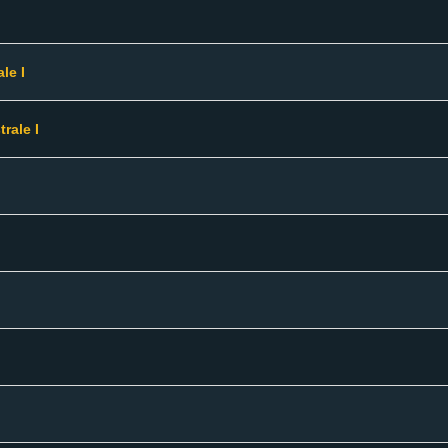
le I
rale I