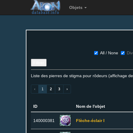
Objets
All / None
Div
Filtrer
Liste des pierres de stigma pour rôdeurs (affichage de
‹
1
2
3
›
ID
Nom de l'objet
140000381
Flèche-éclair I