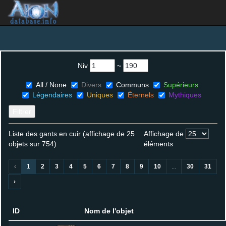
Niv
~
All / None
Divers
Communs
Supérieurs
Légendaires
Uniques
Éternels
Mythiques
Filtrer
Liste des gants en cuir (affichage de 25
Affichage de
objets sur 754)
éléments
‹
1
2
3
4
5
6
7
8
9
10
...
30
31
›
ID
Nom de l'objet