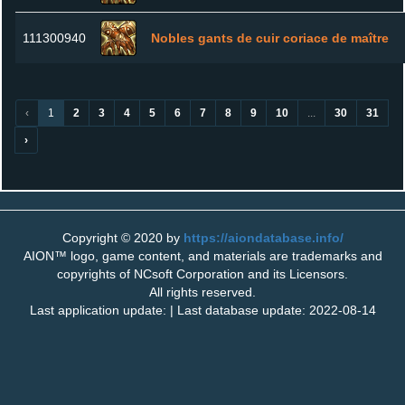
111300940
Nobles gants de cuir coriace de maître
‹
1
2
3
4
5
6
7
8
9
10
...
30
31
›
Copyright © 2020 by
https://aiondatabase.info/
AION™ logo, game content, and materials are trademarks and
copyrights of NCsoft Corporation and its Licensors.
All rights reserved.
Last application update: | Last database update: 2022-08-14