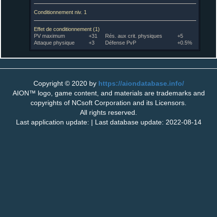
Conditionnement niv. 1
Effet de conditionnement (1)
PV maximum
+31
Rés. aux crit. physiques
+5
Attaque physique
+3
Défense PvP
+0.5%
Copyright © 2020 by
https://aiondatabase.info/
AION™ logo, game content, and materials are trademarks and
copyrights of NCsoft Corporation and its Licensors.
All rights reserved.
Last application update: | Last database update: 2022-08-14