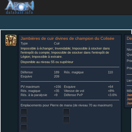
Jambières de cuir divines de champion du Colisée
Dét
Type
Cuir
Impossible à échanger; Invendable; Impossible à stocker dans
Niv
l'entrepôt du compte; Impossible de stocker dans l'entrepôt de
Qua
Légion; Impossible à extraire.
Pri
Disponible au niveau 55 ou supérieur
Pri
Défense
189
Rés. magique
110
Esquive
209
Lie
PV maximum
+156
Esquive
+64
Rés. magique
+35
Vitesse de vol
+8%
Mê
Rés. à la paralysie
+9
Défense PvP
+3.6%
Jam
Jam
Jam
Emplacements pour Pierre de mana (de niveau 70 au maximum)